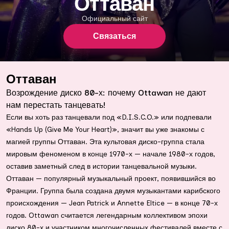
Оттаван
Официальный сайт
Связаться
Оттаван
Возрождение диско 80-х: почему Ottawan не дают
нам перестать танцевать!
Если вы хоть раз танцевали под «D.I.S.C.O.» или подпевали
«Hands Up (Give Me Your Heart)», значит вы уже знакомы с
магией группы Оттаван. Эта культовая диско-группа стала
мировым феноменом в конце 1970-х — начале 1980-х годов,
оставив заметный след в истории танцевальной музыки.
Оттаван
— популярный музыкальный проект, появившийся во
Франции. Группа была создана двумя музыкантами карибского
происхождения — Jean Patrick и Annette Eltice — в конце 70-х
годов. Ottawan считается легендарным коллективом эпохи
диско 80-х и участником многочисленных фестивалей вместе с